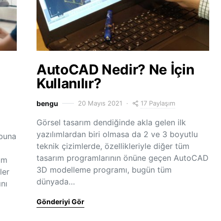
AutoCAD Nedir? Ne İçin
Kullanılır?
17 Paylaşım
bengu
20 Mayıs 2021
Görsel tasarım dendiğinde akla gelen ilk
yazılımlardan biri olmasa da 2 ve 3 boyutlu
ubuna
teknik çizimlerde, özellikleriyle diğer tüm
tasarım programlarının önüne geçen AutoCAD
um
3D modelleme programı, bugün tüm
ler
dünyada…
ını
Gönderiyi Gör