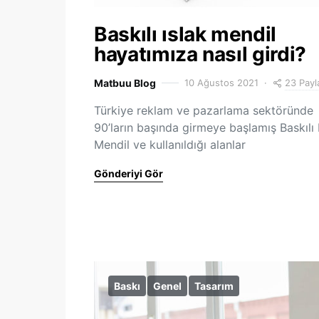
Baskılı ıslak mendil
hayatımıza nasıl girdi?
23 Payl
Matbuu Blog
10 Ağustos 2021
Türkiye reklam ve pazarlama sektöründe
90’ların başında girmeye başlamış Baskılı 
Mendil ve kullanıldığı alanlar
Gönderiyi Gör
Baskı
Genel
Tasarım